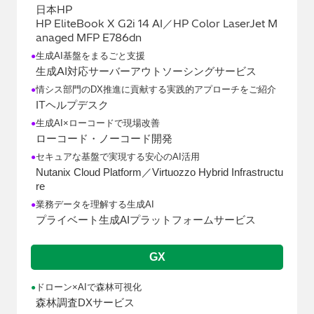
HP
日本
HP EliteBook X G2i 14 AI／HP Color LaserJet M
anaged MFP E786dn
生成AI基盤をまるごと支援
●
AI
生成
対応サーバーアウトソーシングサービス
情シス部門のDX推進に貢献する実践的アプローチをご紹介
●
IT
ヘルプデスク
生成AI×ローコードで現場改善
●
ローコード・ノーコード開発
セキュアな基盤で実現する安心のAI活用
●
Nutanix Cloud Platform／Virtuozzo Hybrid Infrastructu
re
業務データを理解する生成AI
●
プライベート生成AIプラットフォームサービス
GX
ドローン×AIで森林可視化
●
森林調査DXサービス