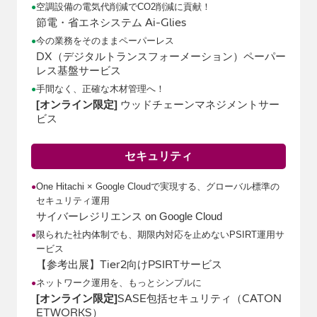
空調設備の電気代削減でCO2削減に貢献！
●
Ai-Glies
節電・省エネシステム
今の業務をそのままペーパーレス
●
DX
（デジタルトランスフォーメーション）ペーパー
レス基盤サービス
手間なく、正確な木材管理へ！
●
ウッドチェーンマネジメントサー
[オンライン限定]
ビス
セキュリティ
One Hitachi × Google Cloudで実現する、グローバル標準の
●
セキュリティ運用
サイバーレジリエンス on Google Cloud
限られた社内体制でも、期限内対応を止めないPSIRT運用サ
●
ービス
Tier2
PSIRT
【参考出展】
向け
サービス
ネットワーク運用を、もっとシンプルに
●
SASE
（CATON
[オンライン限定]
包括セキュリティ
ETWORKS）