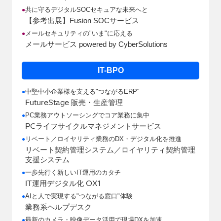
共に守るデジタルSOCセキュアな未来へと
●
【参考出展】Fusion SOCサービス
メールセキュリティの"いま"に応える
●
メールサービス powered by CyberSolutions
IT-BPO
中堅中小企業様を支える"つながるERP"
●
FutureStage
販売・生産管理
PC業務アウトソーシングでコア業務に集中
●
PC
ライフサイクルマネジメントサービス
リベート／ロイヤリティ業務のDX・デジタル化を推進
●
リベート契約管理システム／ロイヤリティ契約管理
支援システム
一歩先行く新しいIT運用のカタチ
●
IT
OX1
運用デジタル化
AIと人で実現する"つながる窓口"体験
●
業務系ヘルプデスク
最新のカメラ・映像データ活用で現場DXを加速
●