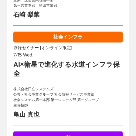
産業・流通営業統括本部
第一営業本部 第四営業部
石崎 梨菜
社会インフラ
収録セミナー [オンライン限定]
7/15 Wed.
AI×衛星で進化する水道インフラ保
全
株式会社日立システムズ
公共・社会事業グループ 社会情報サービス事業部
社会システム第一本部 第一システム部 第一グループ
主任技師
亀山 真也