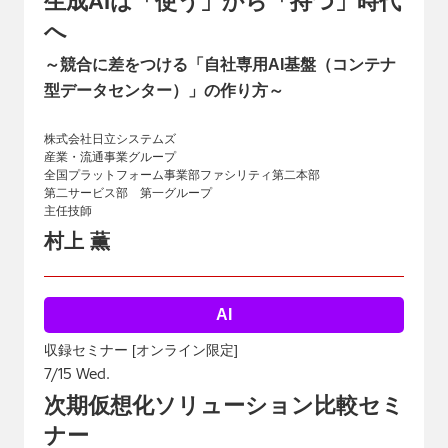
生成AIは「使う」から「持つ」時代
へ
～競合に差をつける「自社専用AI基盤（コンテナ
型データセンター）」の作り方～
株式会社日立システムズ
産業・流通事業グループ
全国プラットフォーム事業部ファシリティ第二本部
第二サービス部 第一グループ
主任技師
村上 薫
AI
収録セミナー [オンライン限定]
7/15 Wed.
次期仮想化ソリューション比較セミ
ナー