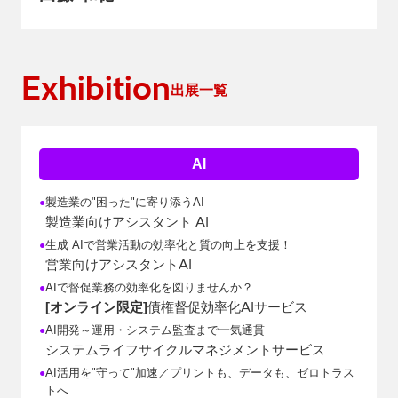
Exhibition
出展一覧
AI
製造業の"困った"に寄り添うAI
●
AI
製造業向けアシスタント
生成 AIで営業活動の効率化と質の向上を支援！
●
AI
営業向けアシスタント
AIで督促業務の効率化を図りませんか？
●
AI
[オンライン限定]
債権督促効率化
サービス
AI開発～運用・システム監査まで一気通貫
●
システムライフサイクルマネジメントサービス
AI活用を"守って"加速／プリントも、データも、ゼロトラス
●
トへ