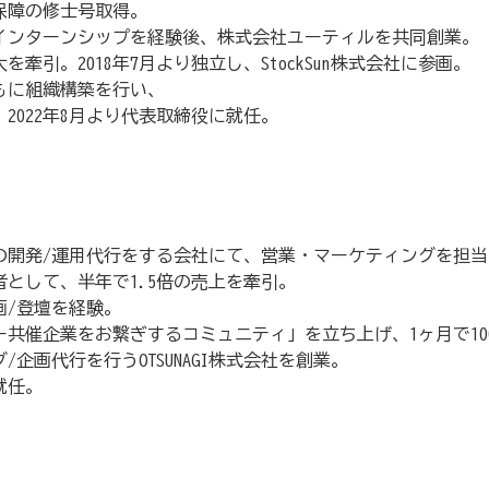
保障の修士号取得。
のインターンシップを経験後、株式会社ユーティルを共同創業。
引。2018年7月より独立し、StockSun株式会社に参画。
もに組織構築を行い、
。2022年8月より代表取締役に就任。
)の開発/運用代行をする会社にて、営業・マーケティングを担当
として、半年で1.5倍の売上を牽引。
企画/登壇を経験。
ナー共催企業をお繋ぎするコミュニティ」を立ち上げ、1ヶ月で10
企画代行を行うOTSUNAGI株式会社を創業。
就任。