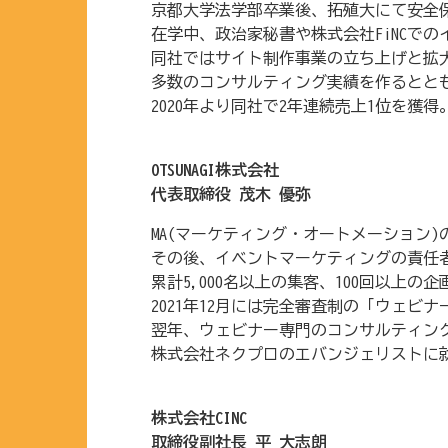
京都大学法学部卒業後、拓殖大にて安全
在学中、政治家秘書や株式会社FiNCで
同社ではサイト制作事業の立ち上げと拡大を牽
多数のコンサルティング実績を作るとと
2020年より同社で2年連続売上1位を獲得
OTSUNAGI株式会社
代表取締役 茂木 優弥
MA(マーケティング・オートメーション
その後、イベントマーケティングの責任者
累計5,000名以上の集客、100回以上の
2021年12月には完全審査制の「ウェビ
翌年、ウェビナー専門のコンサルティング/
株式会社ネクプロのエバンジェリストに
株式会社CINC
取締役副社長 平 大志朗