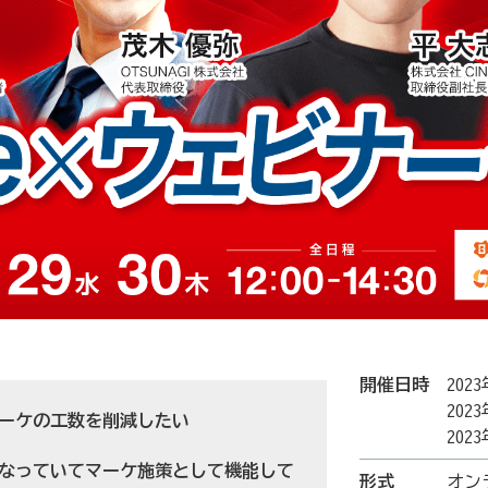
開催日時
202
202
マーケの工数を削減したい
202
端になっていてマーケ施策として機能して
形式
オン