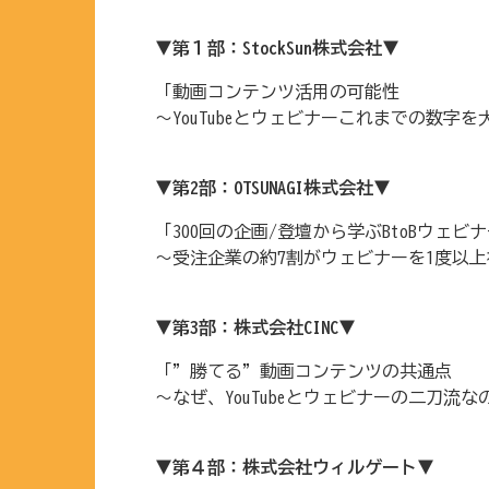
▼第１部：StockSun株式会社▼
「動画コンテンツ活用の可能性
〜YouTubeとウェビナーこれまでの数字を
▼第2部：OTSUNAGI株式会社▼
「300回の企画/登壇から学ぶBtoBウェビ
〜受注企業の約7割がウェビナーを1度以
▼第3部：株式会社CINC▼
「”勝てる”動画コンテンツの共通点
〜なぜ、YouTubeとウェビナーの二刀流
▼第４部：株式会社ウィルゲート▼