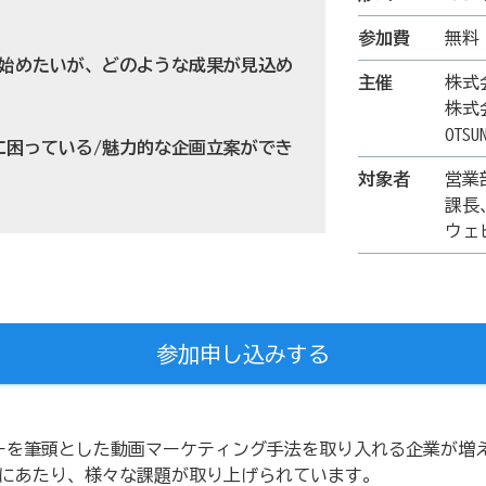
参加費
無料
して始めたいが、どのような成果が見込め
主催
株式
株式会
OTS
に困っている/魅力的な企画立案ができ
対象者
営業
課長
ウェ
参加申し込みする
ェビナーを筆頭とした動画マーケティング手法を取り入れる企業が
にあたり、様々な課題が取り上げられています。