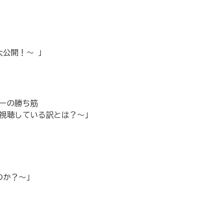
大公開！〜 」
ナーの勝ち筋
上視聴している訳とは？〜」
なのか？〜」