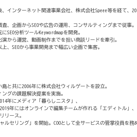
インターネット関連事業会社、株式会社Speee等を経て、201
査、企画からSEOや広告の運用、コンサルティングまで従事。
EO分析ツールKeywordmapを開発。
は動画出演から運営、動画制作までを担い商談リードを牽引。
以上、SEOから事業開発まで幅広い企画で集客。
島と共に2006年に株式会社ウィルゲートを設立。
ケティングの課題解決提案を実施。
2014年にメディア「暮らしニスタ」、
SEO」、2019年にはオンラインで編集チームが作れる「エディトル」、
」をリリース。
ーシャルセリング」を開始。COOとして全サービスの管掌役員を務