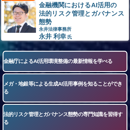
金融機関におけるAI活用の
法的リスク管理とガバナンス
態勢
永井法律事務所
永井 利幸
氏
金融庁による
AI活用環境整備の
最新情報を学べる
メガ・地銀等による
生成AI活用事例を
知ることができ
る
法的リスク管理と
ガバナンス態勢の
専門知識を習得す
る