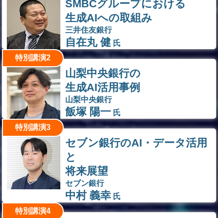
SMBCグループにおける
生成AIへの取組み
三井住友銀行
自在丸 健
氏
特別講演2
山梨中央銀行の
生成AI活用事例
山梨中央銀行
飯塚 陽一
氏
特別講演3
セブン銀行のAI・データ活用
と
将来展望
セブン銀行
中村 義幸
氏
特別講演4