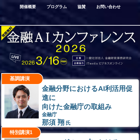
開催概要
プログラム
協賛
お問い合わせ
基調講演
金融分野におけるAI利活用促
進に
向けた金融庁の取組み
金融庁
那須 翔
氏
特別講演1