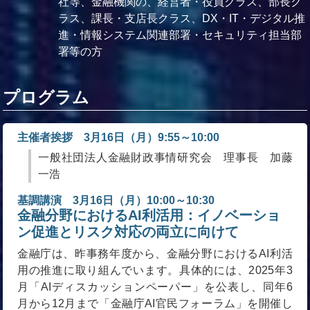
社等、金融機関の、経営者・役員クラス、部長ク
ラス、課長・支店長クラス、DX・IT・デジタル推
進・情報システム関連部署・セキュリティ担当部
署等の方
プログラム
主催者挨拶 3月16日（月）9:55～10:00
一般社団法人金融財政事情研究会 理事長 加藤
一浩
基調講演 3月16日（月）10:00～10:30
金融分野におけるAI利活用：イノベーショ
ン促進とリスク対応の両立に向けて
金融庁は、昨事務年度から、金融分野におけるAI利活
用の推進に取り組んでいます。具体的には、2025年3
月「AIディスカッションペーパー」を公表し、同年6
月から12月まで「金融庁AI官民フォーラム」を開催し