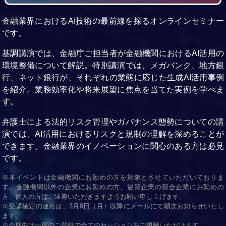
金融業界におけるAI技術の最前線を探るオンラインセミナー
です。
基調講演では、金融庁ご担当者が金融機関におけるAI活用の
環境整備について解説。特別講演では、メガバンク、地方銀
行、ネット銀行が、それぞれの業態に応じた生成AI活用事例
を紹介。業務効率化や将来展望に焦点を当てた実例を学べま
す。
弁護士による法的リスク管理やガバナンス態勢についての講
演では、AI活用におけるリスクと規制の理解を深めることが
できます。金融業界のイノベーションに関心のある方は必見
です。
※本イベントは金融機関にお勤めの方を対象とさせていただいておりま
す。金融機関以外の企業にお勤めの方、協賛企業の競合企業にお勤めの
方、個人の方はご遠慮いただきますようお願い申し上げます。
※受講確定の連絡は、3月9日（月）以降にメールにて順次お知らせいたし
ます。
※会期中は一度のご登録で全てのセッションをご視聴いただけます。