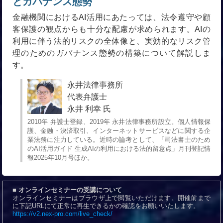
とガバナンス態勢
金融機関におけるAI活用にあたっては、法令遵守や顧
客保護の観点からも十分な配慮が求められます。AIの
利用に伴う法的リスクの全体像と、実効的なリスク管
理のためのガバナンス態勢の構築について解説しま
す。
永井法律事務所
代表弁護士
永井 利幸 氏
2010年 弁護士登録、2019年 永井法律事務所設立。個人情報保
護、金融・決済取引、インターネットサービスなどに関する企
業法務に注力している。近時の論考として、「司法書士のため
のAI活用ガイド 生成AIの利用における法的留意点」月刊登記情
報2025年10月号ほか。
■ オンラインセミナーの受講について
オンラインセミナーはブラウザ上で閲覧いただけます。開催前まで
に下記URLにて正常に再生できるかの確認をお願いいたします。
https://v2.nex-pro.com/live_check/