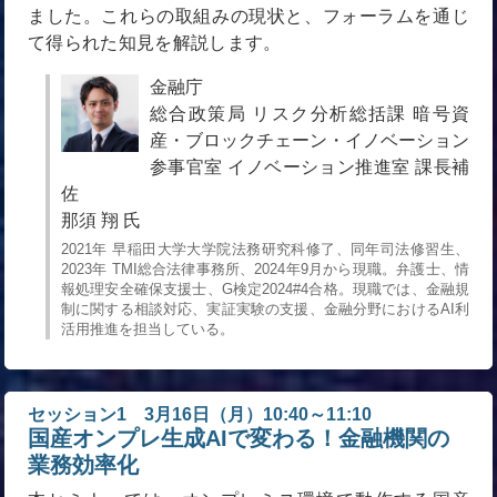
ました。これらの取組みの現状と、フォーラムを通じ
て得られた知見を解説します。
金融庁
総合政策局 リスク分析総括課 暗号資
産・ブロックチェーン・イノベーション
参事官室 イノベーション推進室 課長補
佐
那須 翔 氏
2021年 早稲田大学大学院法務研究科修了、同年司法修習生、
2023年 TMI総合法律事務所、2024年9月から現職。弁護士、情
報処理安全確保支援士、G検定2024#4合格。現職では、金融規
制に関する相談対応、実証実験の支援、金融分野におけるAI利
活用推進を担当している。
セッション1 3月16日（月）10:40～11:10
国産オンプレ生成AIで変わる！金融機関の
業務効率化