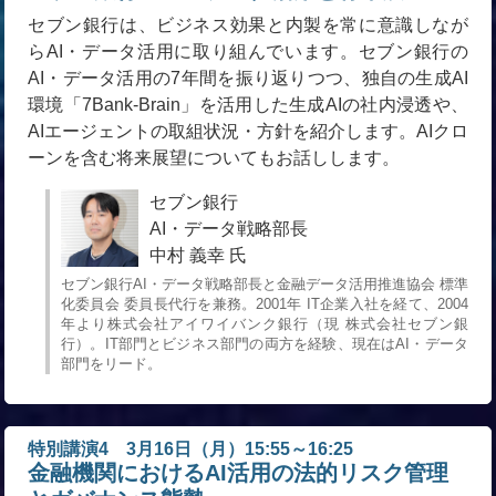
セブン銀行は、ビジネス効果と内製を常に意識しなが
らAI・データ活用に取り組んでいます。セブン銀行の
AI・データ活用の7年間を振り返りつつ、独自の生成AI
環境「7Bank-Brain」を活用した生成AIの社内浸透や、
AIエージェントの取組状況・方針を紹介します。AIクロ
ーンを含む将来展望についてもお話しします。
セブン銀行
AI・データ戦略部長
中村 義幸 氏
セブン銀行AI・データ戦略部長と金融データ活用推進協会 標準
化委員会 委員長代行を兼務。2001年 IT企業入社を経て、2004
年より株式会社アイワイバンク銀行（現 株式会社セブン銀
行）。IT部門とビジネス部門の両方を経験、現在はAI・データ
部門をリード。
特別講演4 3月16日（月）15:55～16:25
金融機関におけるAI活用の法的リスク管理