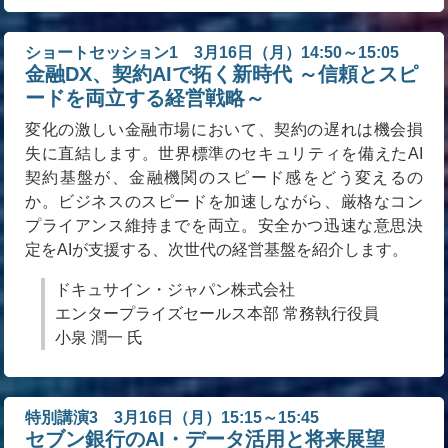
ショートセッション1 3月16日（月）14:50～15:05
金融DX、契約AIで拓く新時代 ～信頼とスピ
ードを両立する経営戦略～
変化の激しい金融市場において、契約の遅れは機会損
失に直結します。世界標準のセキュリティを備えたAI
契約基盤が、金融機関のスピード感をどう変えるの
か。ビジネスのスピードを加速しながら、厳格なコン
プライアンス維持までを両立。安全かつ迅速な意思決
定をAIが支援する、次世代の経営基盤を紹介します。
ドキュサイン・ジャパン株式会社
エンタープライズセールス本部 常務執行役員
小泉 潤一 氏
特別講演3 3月16日（月）15:15～15:45
セブン銀行のAI・データ活用と将来展望