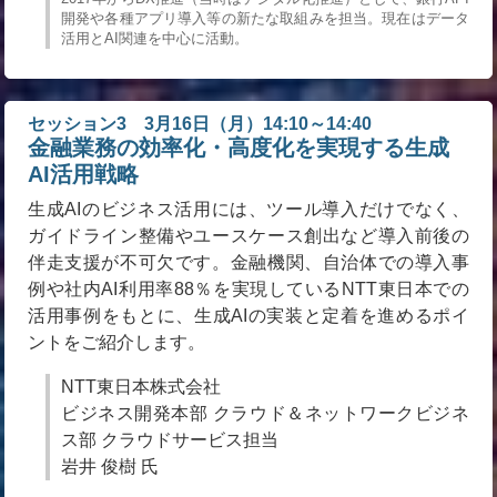
開発や各種アプリ導入等の新たな取組みを担当。現在はデータ
活用とAI関連を中心に活動。
セッション3 3月16日（月）14:10～14:40
金融業務の効率化・高度化を実現する生成
AI活用戦略
生成AIのビジネス活用には、ツール導入だけでなく、
ガイドライン整備やユースケース創出など導入前後の
伴走支援が不可欠です。金融機関、自治体での導入事
例や社内AI利用率88％を実現しているNTT東日本での
活用事例をもとに、生成AIの実装と定着を進めるポイ
ントをご紹介します。
NTT東日本株式会社
ビジネス開発本部 クラウド＆ネットワークビジネ
ス部 クラウドサービス担当
岩井 俊樹 氏