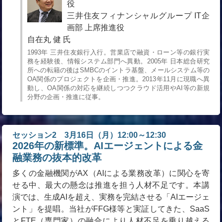
役
三井住友フィナンシャルグループ IT企
画部 上席推進役
自在丸 健 氏
1993年 三井住友銀行入行。営業店で融資・ローン等の銀行実
務を経験後、情報システム部門へ異動。2005年 日本総合研究
所への転籍の後はSMBCのイントラ基盤、メールシステム等の
OA関係のプロジェクトを企画・推進。2013年11月に現職へ異
動し、OA関係の対応を継続しつつクラウド活用やAI等の新規
分野の企画・推進に従事。
セッション2 3月16日（月）12:00～12:30
2026年の新標準。AIエージェントによる金
融業務の抜本的改革
多くの金融機関がAX（AIによる業務改革）に関心を寄
せる中、最大の懸念は推進を担う人材不足です。本講
演では、生成AIを超え、実務を完結させる「AIエージェ
ント」を提唱。当社がFFG様等と実証してきた、SaaS
とFTE（専門家）の融合により人材不足を乗り越える