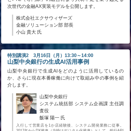
次世代の金融AX実装モデルを公開します。
株式会社エクサウィザーズ
金融ソリューション部 部長
小山 貴大 氏
特別講演2 3月16日（月）13:30～14:00
山梨中央銀行の生成AI活用事例
山梨中央銀行で生成AIをどのように活用しているの
か、さらに現在本番稼働に向けて取組み中の事例を紹
介します。
山梨中央銀行
システム統括部 システム企画課 主任調
査役
飯塚 陽一 氏
入行して営業店を1か店経験後、システム開発業務に従事。
2017年からDX推進（当時はデジタル化推進）として、銀行API