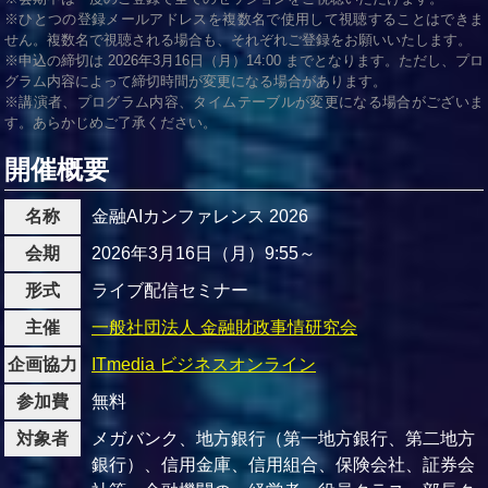
※ひとつの登録メールアドレスを複数名で使用して視聴することはできま
せん。複数名で視聴される場合も、それぞれご登録をお願いいたします。
※申込の締切は 2026年3月16日（月）14:00 までとなります。ただし、プロ
グラム内容によって締切時間が変更になる場合があります。
※講演者、プログラム内容、タイムテーブルが変更になる場合がございま
す。あらかじめご了承ください。
開催概要
名称
金融AIカンファレンス 2026
会期
2026年3月16日（月）9:55～
形式
ライブ配信セミナー
主催
一般社団法人 金融財政事情研究会
企画協力
ITmedia ビジネスオンライン
参加費
無料
対象者
メガバンク、地方銀行（第一地方銀行、第二地方
銀行）、信用金庫、信用組合、保険会社、証券会