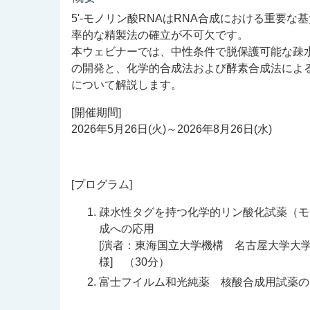
5'-モノリン酸RNAはRNA合成における重要
率的な精製法の確立が不可欠です。
本ウェビナーでは、中性条件で脱保護可能な疎
の開発と、化学的合成法および酵素合成法による高
について解説します。
[開催期間]
2026年5月26日(火)～2026年8月26日(水)
[プログラム]
疎水性タグを持つ化学的リン酸化試薬（モ
成への応用
[演者：東海国立大学機構 名古屋大学
様] （30分）
富士フイルム和光純薬 核酸合成用試薬の