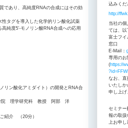
込みくだ
な基質であり、高純度RNAの合成にはその効
http://ffw
水性タグを導入した化学的リン酸化試薬
当社の個
純度5'-モノリン酸RNA合成への応用
ては、以
富士フイ
窓口
E-Mail：
専用のお
(
https://w
?id=FFW
なお、直
いたしか
ノリン酸化アミダイト）の開発とRNA合
申し上げ
大学院 理学研究科 教授 阿部 洋
セミナー
報の取扱
ご紹介 （20分）
上お申し