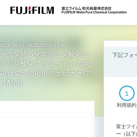
05/26 09:00 -
2026/08/26 22:00
タグを持つ化学的リン酸化試
下記フォ
ノリン酸化アミダイト）の開
NA合成への応用ウェビナー(ア
ブ配信)
1
利用規約
富士フイ
ー（以下