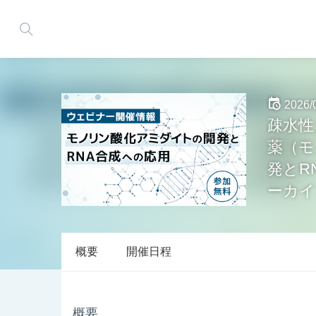
トップページ
2026/
疎水性
薬（モ
発とR
ーカイ
概要
開催日程
概要