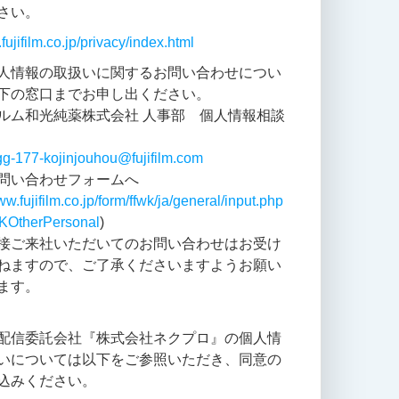
さい。
k.fujifilm.co.jp/privacy/index.html
人情報の取扱いに関するお問い合わせについ
下の窓口までお申し出ください。
ルム和光純薬株式会社 人事部 個人情報相談
gg-177-kojinjouhou@fujifilm.com
問い合わせフォームへ
ww.fujifilm.co.jp/form/ffwk/ja/general/input.php
KOtherPersonal
)
接ご来社いただいてのお問い合わせはお受け
ねますので、ご了承くださいますようお願い
ます。
配信委託会社『株式会社ネクプロ』の個人情
いについては以下をご参照いただき、同意の
込みください。