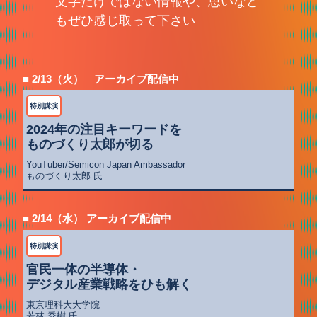
文字だけではない情報や、思いなど
もぜひ感じ取って下さい
■ 2/13（火） アーカイブ配信中
特別講演
2024年の注目キーワードを
ものづくり太郎が切る
YouTuber/Semicon Japan Ambassador
ものづくり太郎 氏
■ 2/14（水） アーカイブ配信中
特別講演
官民一体の半導体・
デジタル産業戦略をひも解く
東京理科大大学院
若林 秀樹 氏