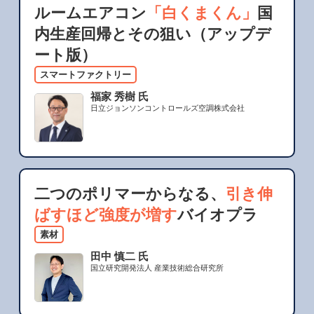
ルームエアコン
「白くまくん」
国
内生産回帰とその狙い（アップデ
ート版）
スマートファクトリー
福家 秀樹 氏
日立ジョンソンコントロールズ空調株式会社
二つのポリマーからなる、
引き伸
ばすほど強度が増す
バイオプラ
素材
田中 慎二 氏
国立研究開発法人 産業技術総合研究所