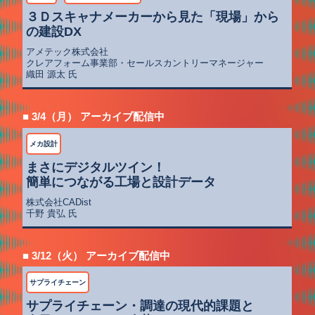
３Ｄスキャナメーカーから見た「現場」から
の建設DX
アメテック株式会社
クレアフォーム事業部・セールスカントリーマネージャー
織田 源太 氏
■ 3/4（月） アーカイブ配信中
メカ設計
まさにデジタルツイン！
簡単につながる工場と設計データ
株式会社CADist
千野 貴弘 氏
■ 3/12（火） アーカイブ配信中
サプライチェーン
サプライチェーン・調達の現代的課題と