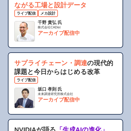
ながる工場と設計データ
ライブ配信
メカ設計
千野 貴弘 氏
株式会社CADist
アーカイブ配信中
サプライチェーン・調達
の現代的
課題と今日からはじめる改革
ライブ配信
坂口 孝則 氏
未来調達研究所株式会社
アーカイブ配信中
NVIDIAが語る
「生成AIの進化」