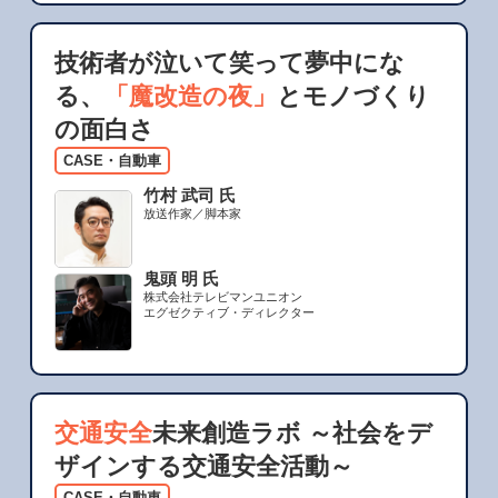
技術者が泣いて笑って夢中にな
る、
「魔改造の夜」
とモノづくり
の面白さ
CASE・自動車
竹村 武司 氏
放送作家／脚本家
鬼頭 明 氏
株式会社テレビマンユニオン
エグゼクティブ・ディレクター
交通安全
未来創造ラボ ～社会をデ
ザインする交通安全活動～
CASE・自動車