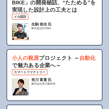
BIKE」の開発秘話、“たためる”を
実現した設計上の工夫とは
メカ設計
生駒 崇光 氏
株式会社ICOMA
小人の靴屋
プロジェクト ～
自動化
で魅力ある企業へ～
スマートファクトリー
有川 富貴 氏
株式会社有川製作所