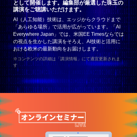
として開催します。
編集部が厳選した珠玉の
講演をご聴講いただけます。
AI（人工知能）技術は、エッジからクラウドまで
「あらゆる場所」で活用が広がっています。「AI
Everywhere Japan」では、米国EE Timesならでは
の視点を生かした講演をそろえ、AI技術と活用に
おける欧米の最新動向をお届けします。
※コンテンツの詳細は「講演情報」にて適宜更新されま
す