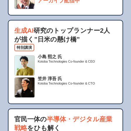
アーカイブ配信中
生成AI
研究のトップランナー2人
が描く”日米の懸け橋”
特別講演
小島 熙之 氏
Kotoba Technologies Co-founder & CEO
笠井 淳吾 氏
Kotoba Technologies Co-founder & CTO
官民一体の
半導体・デジタル産業
戦略
をひも解く