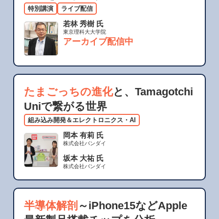
特別講演
ライブ配信
若林 秀樹 氏
東京理科大大学院
アーカイブ配信中
たまごっちの進化
と、Tamagotchi
Uniで繋がる世界
組み込み開発＆エレクトロニクス・AI
岡本 有莉 氏
株式会社バンダイ
坂本 大祐 氏
株式会社バンダイ
半導体解剖
～iPhone15などApple