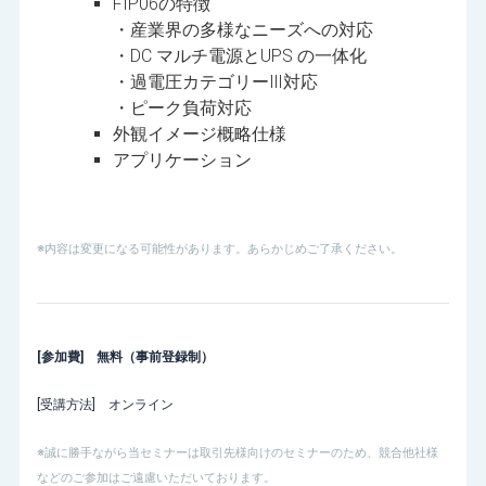
FIP06の特徴
・産業界の多様なニーズへの対応
・DC マルチ電源とUPS の一体化
・過電圧カテゴリーⅢ対応
・ピーク負荷対応
外観イメージ概略仕様
アプリケーション
※内容は変更になる可能性があります。あらかじめご了承ください。
[参加費] 無料（事前登録制）
[受講方法] オンライン
※誠に勝手ながら当セミナーは取引先様向けのセミナーのため、競合他社様
などのご参加はご遠慮いただいております。