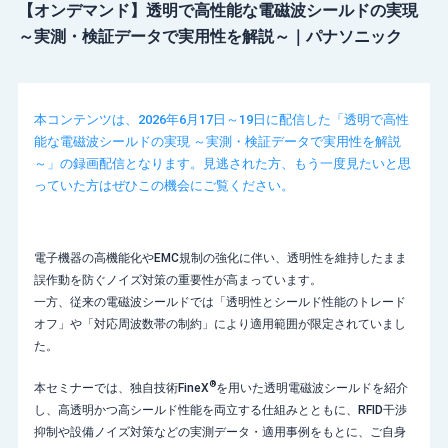
【オンデマンド】透明で高性能な電磁波シールドの実現
～実測・検証データで実用性を解説～｜パナソニック
本コンテンツは、2026年6月17日～19日に配信した「透明で高性
能な電磁波シールドの実現 ～実測・検証データで実用性を解説
～」の録画配信となります。見逃された方、もう一度見たいと思
っていた方はぜひこの機会にご覧ください。
電子機器の高機能化やEMC規制の強化に伴い、透明性を維持したまま
誤作動を防ぐノイズ対策の重要性が高まっています。
一方、従来の電磁波シールドでは「透明性とシールド性能のトレード
オフ」や「対応周波数帯の制約」により適用範囲が限定されていまし
た。
®
本セミナーでは、独自技術FineX
を用いた透明電磁波シールドを紹介
し、高透明かつ高シールド性能を両立する仕組みとともに、RFID干渉
抑制や設備ノイズ対策などの実測データ・適用事例をもとに、ご自身