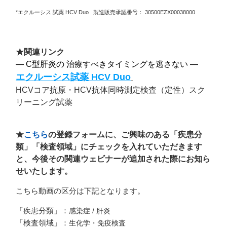
*エクルーシス 試薬 HCV Duo 製造販売承認番号： 30500EZX00038000
★関連リンク
― C型肝炎の 治療すべきタイミングを逃さない ―
エクルーシス試薬 HCV Duo
HCVコア抗原・HCV抗体同時測定検査（定性）スク
リーニング試薬
★
こちら
の登録フォームに、ご興味のある「疾患分
類」「検査領域」にチェックを入れていただきます
と、今後その関連ウェビナーが追加された際にお知ら
せいたします。
こちら動画の区分は下記となります。
「疾患分類」：
感染症 / 肝炎
「検査領域」：
生化学・免疫検査